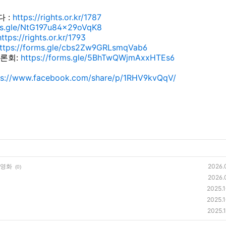
 :
https://rights.or.kr/1787
s.gle/
NtG197u84x29oVqK8
https://rights.or.kr/1793
ttps://forms.gle/cbs2Zw9GRLsmqVab6
론회:
https://forms.gle/
5BhTwQWjmAxxHTEs6
ps://www.facebook.com/
share/p/1RHV9kvQqV/
 영화
2026.
(0)
2026.
2025.1
2025.1
2025.