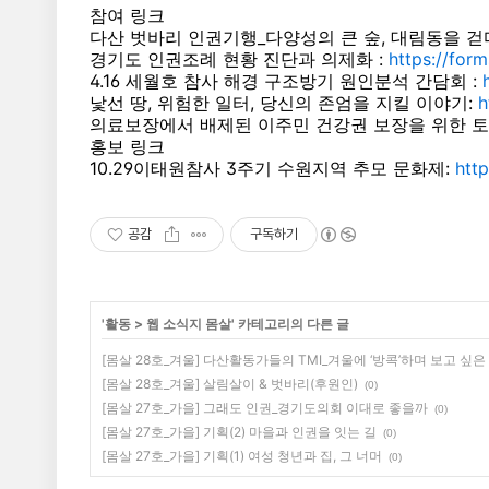
참여 링크
다산 벗바리 인권기행_다양성의 큰 숲, 대림동을 걷다
경기도 인권조례 현황 진단과 의제화 :
https://form
4.16 세월호 참사 해경 구조방기 원인분석 간담회 :
낯선 땅, 위험한 일터, 당신의 존엄을 지킬 이야기:
h
의료보장에서 배제된 이주민 건강권 보장을 위한 토
홍보 링크
10.29이태원참사 3주기 수원지역 추모 문화제:
htt
공감
구독하기
'
활동
>
웹 소식지 몸살
' 카테고리의 다른 글
[몸살 28호_겨울] 다산활동가들의 TMI_겨울에 ‘방콕’하며 보고 싶은
[몸살 28호_겨울] 살림살이 & 벗바리(후원인)
(0)
[몸살 27호_가을] 그래도 인권_경기도의회 이대로 좋을까
(0)
[몸살 27호_가을] 기획(2) 마을과 인권을 잇는 길
(0)
[몸살 27호_가을] 기획(1) 여성 청년과 집, 그 너머
(0)