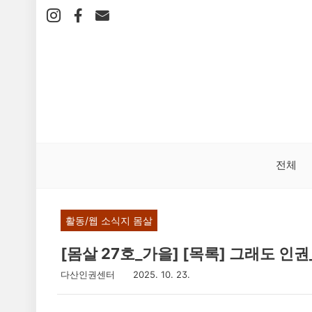
본
문
바
로
가
기
전체
활동/웹 소식지 몸살
[몸살 27호_가을] [목록] 그래도 
다산인권센터
2025. 10. 23.