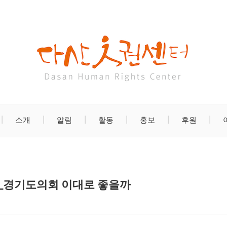
소개
알림
활동
홍보
후원
인권_경기도의회 이대로 좋을까