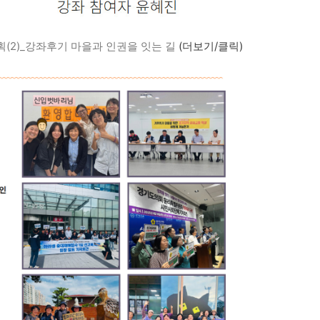
(2)_강좌후기 마을과 인권을 잇는 길
(더보기/클릭)