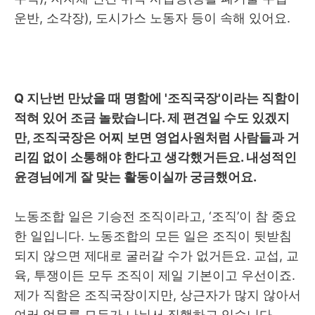
운반
,
소각장
),
도시가스 노동자 등이 속해 있어요
.
Q
지난번 만났을 때 명함에
'
조직국장
'
이라는 직함이
적혀 있어 조금 놀랐습니다
.
제 편견일 수도 있겠지
만
,
조직국장은 어찌 보면 영업사원처럼 사람들과 거
리낌 없이 소통해야 한다고 생각했거든요
.
내성적인
윤경님에게 잘 맞는 활동이실까 궁금했어요
.
노동조합 일은 기승전 조직이라고
, ‘
조직
’
이 참 중요
한 일입니다
.
노동조합의 모든 일은 조직이 뒷받침
되지 않으면 제대로 굴러갈 수가 없거든요
.
교섭
,
교
육
,
투쟁이든 모두 조직이 제일 기본이고 우선이죠
.
제가 직함은 조직국장이지만
,
상근자가 많지 않아서
여러 업무를 모두가 나눠서 집행하고 있습니다
.