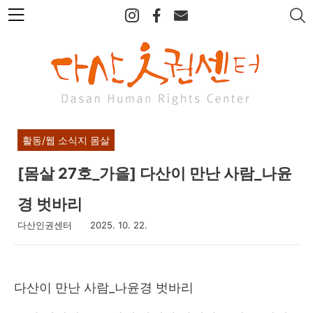
본
문
바
로
가
기
활동/웹 소식지 몸살
[몸살 27호_가을] 다산이 만난 사람_나윤
경 벗바리
다산인권센터
2025. 10. 22.
다산이 만난 사람_나윤경 벗바리