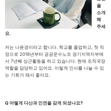
을
소개
해
주세
요.
저는 나윤경이라고 합니다
.
학교를 졸업하고
,
첫 직
장으로
2018
년부터 공공운수노조 경기지역지부에
서
7
년째 상근활동을 하고 있습니다
.
현재 조직국장
역할을 담당하고 있어요
.
이렇게 인사를 나눌 수 있
는 기회가 돼서 좋아요
.
Q
어떻게 다산과 인연을 갖게 되셨나요
?