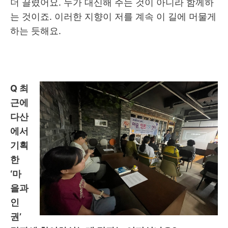
더 끌렸어요
.
누가 대신해 주는 것이 아니라 함께하
는 것이죠
.
이러한 지향이 저를 계속 이 길에 머물게
하는 듯해요
.
Q
최
근에
다산
에서
기획
한
‘
마
을과
인
권
’