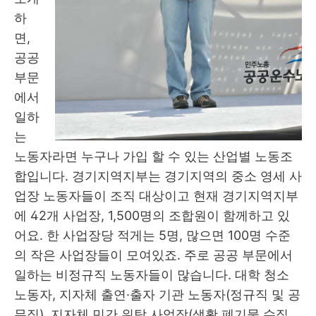
하
면
,
공공
부문
에서
일하
는
노동자라면 누구나 가입 할 수 있는 산업별 노동조
합입니다
.
경기지역지부는 경기지역의 중소 영세 사
업장 노동자들이 조직 대상이고 현재 경기지역지부
에
42
개 사업장
, 1,500
명의 조합원이 함께하고 있
어요
.
한 사업장당 적게는
5
명
,
많으면
100
명 수준
의 작은 사업장들이 모여있죠
.
주로 공공 부문에서
일하는 비정규직 노동자들이 많습니다
.
대학 청소
노동자
,
지자체 출연
·
출자 기관 노동자
(
정규직 및 공
무직
),
지자체 민간 위탁 사업장
(
생활 폐기물 수집