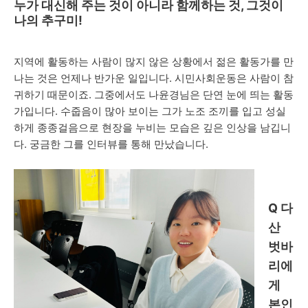
누가 대신해 주는 것이 아니라 함께하는 것, 그것이
나의 추구미!
지역에 활동하는 사람이 많지 않은 상황에서 젊은 활동가를 만
나는 것은 언제나 반가운 일입니다
. 시민사회운동은
사람이 참
귀하기 때문이죠
.
그중에서도 나윤경님은 단연 눈에 띄는 활동
가입니다
.
수줍음이 많아 보이는 그가 노조 조끼를 입고 성실
하게 종종걸음으로 현장을 누비는 모습은 깊은 인상을 남깁니
다
.
궁금한 그를 인터뷰를 통해 만났습니다
.
Q
다
산
벗바
리에
게
본인