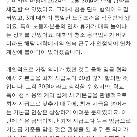
준비하여 마침내
2024
년
12
월
30
일에 단체 협약을
체결할 수 있었어요
.
그래서 공동 단체 협약이 체결
되었고
, 3
개 대학이 통일된 노동조건을 적용받게 됐
어요
.
특히 노동자분들의 연차 휴가가 대폭 늘어나
는 성과를 얻었어요
.
대학의 청소 용역업체가 바뀌
더라도 해당 대학에서의 연속 근무가 인정되어 연차
계산에 불이익이 없어졌습니다
.
개인적으로 가장 의미가 컸던 것은 올해 임금 협약
에서 기본급을 최저 시급보다
30
원 많게 합의한 것
입니다
.
고작
30
원이라고 생각할 수 있지만
,
학교
측이 청소 용역 계약 설계 시 기본급을 관행적으로
최저 시급으로 맞추기 때문에
,
최저 시급을 넘어서
는 기본급 인상은 상상하기 어려운 문제였어요
.
이
번에 적은 금액이지만 최저 시급보다 높은 임금으로
기본급 기준을 맞춘 것은 관행을 깬 매우 큰 의미가