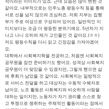
적이라는 이미지가 있죠
.
근데 요즘은 많이 변한 것
같아요
.
내부적으로는 민주노총 평등수칙 등을 통해
서로 선을 넘지 않으려 조심하죠
.
저희 지부는 집행
부가 주로 여성으로 구성되어 있어요
.
일반적인 이
미지보다는 조금 더 평등한 분위기예요
. 5
년차가 지
나고 나니 오히려 제가 고인물인 것 같아요
.(
ㅎㅎ
)
저도 평등수칙을 다시 읽고 긴장감을 가져야겠어
요
.
대학에서 사회복지학을 전공하고
,
처음엔 사회복지
공무원을 잠깐 준비하기도 했어요
.
성격상 사회복지
공무원이 더 맞았을 수 있겠지만
,
그렇게 했으면 삶
에 후회가 남았을 것 같아요
.
사회복지는 일방적으
로 서비스 전달을 하고 대상자는 수동적 수혜자로
남아요
.
노조 활동은 사회복지와 비슷하게 사람을
대하는 일이지만
,
노동자가 자기 권리를 스스로 찾
고 투쟁으로 쟁취하는 주체적인 활동이라는 점에서