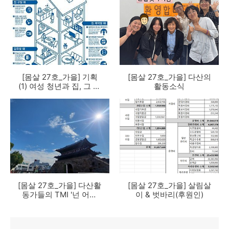
[몸살 27호_가을] 기획
[몸살 27호_가을] 다산의
(1) 여성 청년과 집, 그 너
활동소식
머
[몸살 27호_가을] 다산활
[몸살 27호_가을] 살림살
동가들의 TMI '넌 어떨
이 & 벗바리(후원인)
때 가을 타니?'