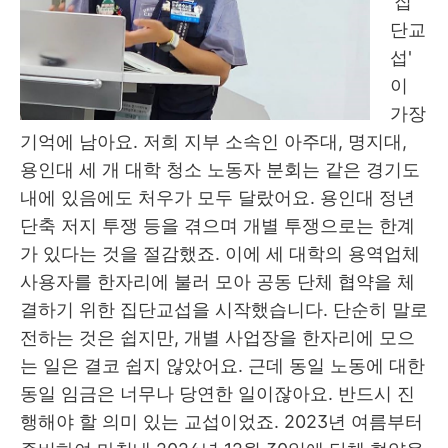
'
집
단교
섭
'
이
가장
기억에 남아요
.
저희 지부 소속인 아주대
,
명지대
,
용인대 세 개 대학 청소 노동자 분회는 같은 경기도
내에 있음에도 처우가 모두 달랐어요
.
용인대 정년
단축 저지 투쟁 등을 겪으며 개별 투쟁으로는 한계
가 있다는 것을 절감했죠
.
이에 세 대학의 용역업체
사용자를 한자리에 불러 모아 공동 단체 협약을 체
결하기 위한 집단교섭을 시작했습니다
.
단순히 말로
전하는 것은 쉽지만
,
개별 사업장을 한자리에 모으
는 일은 결코 쉽지 않았어요
.
근데 동일 노동에 대한
동일 임금은 너무나 당연한 일이잖아요
.
반드시 진
행해야 할 의미 있는 교섭이었죠
. 2023
년 여름부터