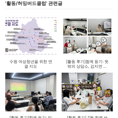
'활동/허밍버드클럽' 관련글
수원 여성청년을 위한 연
[활동 후기]함께 듣기: 뜻
결 지도
밖의 상담소, 김지연 선
생님
[활동 후기]함께 듣기: 민
[활동 후기] 7월 함께 보