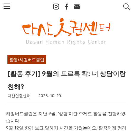
본
문
바
로
가
기
활동/허밍버드클럽
[활동 후기] 9월의 드르륵 칵: 너 상담이랑
친해?
다산인권센터
2025. 10. 10.
허밍버드클럽은 지난 9월, '상담'이란 주제로 활동을 진행하였
습니다.
9월 12일 함께 보고 말하기 시간을 가졌는데요, 깔끔하게 정리