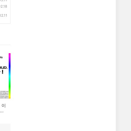
2.18
02.11
옹호
규탄