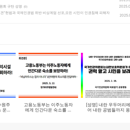
원회 규탄 성명
2025.0
(0)
자회견"헌법과 국제인권법 위반 비상계엄 선포,모든 시민이 인권침해 피해자
2025.
수원주
고용노동부는 이주노동자
[성명] 내란 우두머리에 이
 운행
에게 인간다운 숙소를 보
어 내란 공범들까지 
!
장하라!
하는 국가인권위원회 
성명