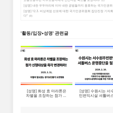
(1)
[성명] 내란 우두머리에 이어 내란 공범들까지 옹호하는 국가인권위
[성명] 12.3. 비상계엄 선포에 대한 국가인권위원회 집단진정 기
다"
(0)
'활동/입장•성명' 관련글
[성명] 화성 효 마라톤은
[성명] 수원시는 서
차별을 조장하는 참가 신
민편익시설 셔틀버스
청 대상을 즉각 변경하라!
중단을 철회하라