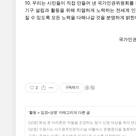
10. 우리는 시민들이 직접 만들어 낸 국가인권위원회를
기구 설립과 활동을 위해 치열하게 노력하는 전세계 
질 수 있도록 모든 노력을 다해나갈 것을 분명하게 밝힌
국가인권
2
구독하기
'
활동
>
입장•성명
' 카테고리의 다른 글
[성명] 화성 효 마라톤은 차별을 조장하는 참가 신청 대상을 즉각 변
[성명] 수원시는 서수원주민편익시설 셔틀버스 운행중단을 철회하라
고용노동부는 이주노동자에게 인간다운 숙소를 보장하라!