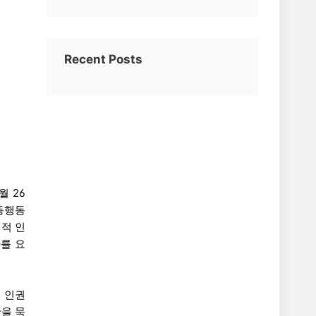
Recent Posts
월 26
동행동
적 인
를 요
 인권
을 묵