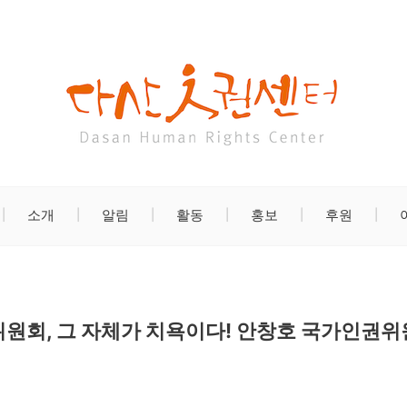
소개
알림
활동
홍보
후원
위원회, 그 자체가 치욕이다! 안창호 국가인권위