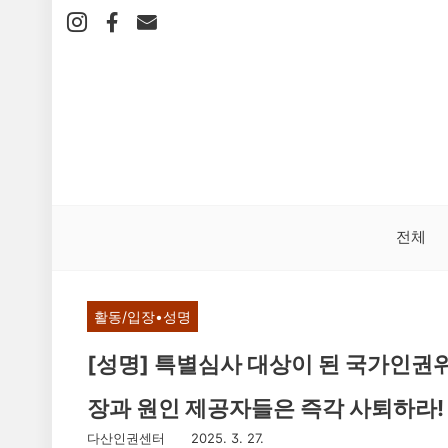
본
문
바
로
가
기
전체
활동/입장•성명
[성명] 특별심사 대상이 된 국가인권
장과 원인 제공자들은 즉각 사퇴하라!
다산인권센터
2025. 3. 27.