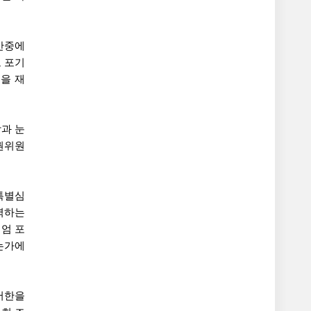
안중에
 포기
을 재
과 눈
권위원
특별심
력하는
엄 포
는가에
서한을