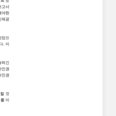
회 조
보고서
해야한
인제공
받았으
. 이
측하긴
가인권
가인권
할 것
태를 이