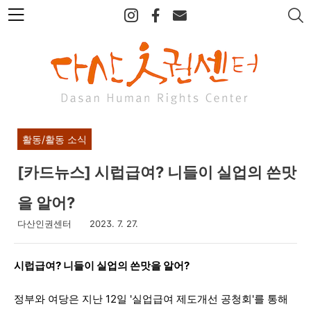
본
문
바
로
가
기
활동/활동 소식
[카드뉴스] 시럽급여? 니들이 실업의 쓴맛
을 알어?
다산인권센터
2023. 7. 27.
시럽급여? 니들이 실업의 쓴맛을 알어?
정부와 여당은 지난 12일 '실업급여 제도개선 공청회'를 통해