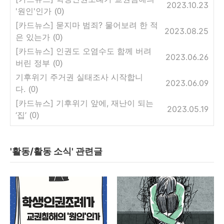
2023.10.23
'원인'인가
(0)
[카드뉴스] 묻지마 범죄? 물어보려 한 적
2023.08.25
은 있는가
(0)
[카드뉴스] 인권도 오염수도 함께 버려
2023.06.26
버린 정부
(0)
기후위기 주거권 실태조사 시작합니
2023.06.09
다.
(0)
[카드뉴스] 기후위기 앞에, 재난이 되는
2023.05.19
‘집’
(0)
'활동/활동 소식' 관련글