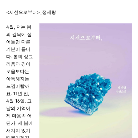
<시선으로부터>_정세랑
4월, 저는 봄
의 길목에 접
어들면 다른
기분이 듭니
다. 봄의 싱그
러움과 경이
로움보다는
아득해지는
느낌이랄까
요. 11년 전,
4월 16일. 그
날의 기억이
제 마음속 어
딘가, 제 봄에
새겨져 있기
때문이겠지