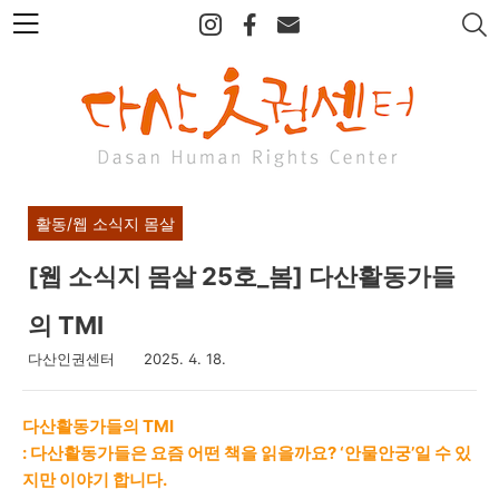
본
문
바
로
가
기
활동/웹 소식지 몸살
[웹 소식지 몸살 25호_봄] 다산활동가들
의 TMI
다산인권센터
2025. 4. 18.
다산활동가들의 TMI
:
다산활동가들은 요즘 어떤 책을 읽을까요? ‘안물안궁’일 수 있
지만 이야기 합니다.