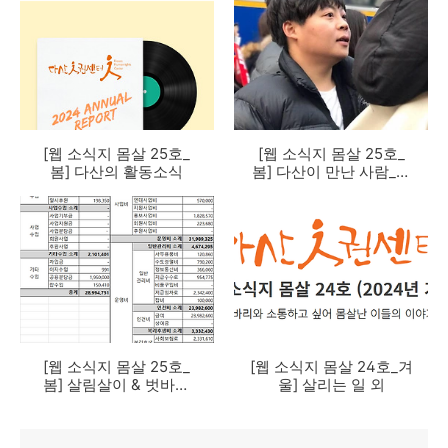
[웹 소식지 몸살 25호_
[웹 소식지 몸살 25호_
봄] 다산의 활동소식
봄] 다산이 만난 사람_권
용 벗바리
[웹 소식지 몸살 25호_
[웹 소식지 몸살 24호_겨
봄] 살림살이 & 벗바리
울] 살리는 일 외
(후원자)