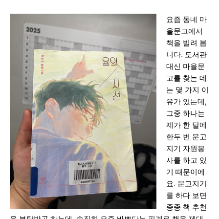
요즘 동네 마
을문고에서
책을 빌려 봅
니다. 도서관
대신 마을문
고를 찾는 데
는 몇 가지 이
유가 있는데,
그중 하나는
제가 한 달에
한두 번 문고
지기 자원봉
사를 하고 있
기 때문이에
요. 문고지기
를 하다 보면
종종 책 추천
을 부탁받곤 하는데, 솔직히 요즘 바쁘다는 핑계로 책을 제대