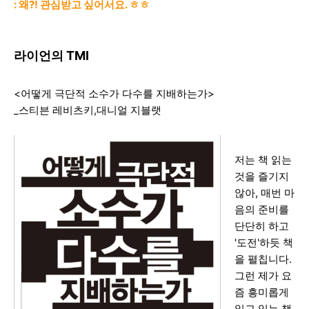
: 왜?! 관심받고 싶어서요. ㅎㅎ
라이언의 TMI
<어떻게 극단적 소수가 다수를 지배하는가>
_스티븐 레비츠키,대니얼 지블랫
저는 책 읽는
것을 즐기지
않아, 매번 마
음의 준비를
단단히 하고
'도전'하듯 책
을 펼칩니다.
그런 제가 요
즘 흥미롭게
읽고 있는 책