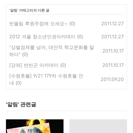
'
알림
' 카테고리의 다른 글
반올림 후원주점에 오세요~
2011.12.27
(0)
2012 겨울 청소년인권아카데미
2011.12.27
(0)
“상벌점제를 넘어, 대안적 학교문화를 말
2011.10.17
하다”
(0)
[강좌] 반빈곤 아카데미
2011.10.17
(0)
[수원촛불] 9/21 179차 수원촛불 안
2011.09.20
내
(0)
'알림' 관련글