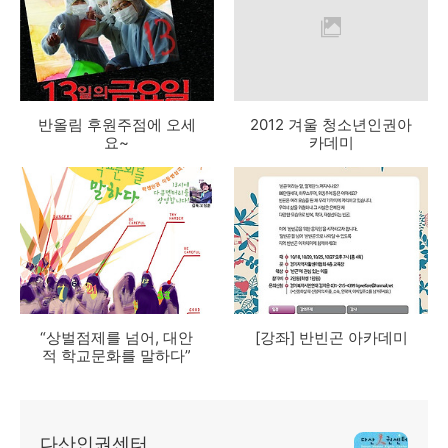
반올림 후원주점에 오세
2012 겨울 청소년인권아
요~
카데미
“상벌점제를 넘어, 대안
[강좌] 반빈곤 아카데미
적 학교문화를 말하다”
다산인권센터