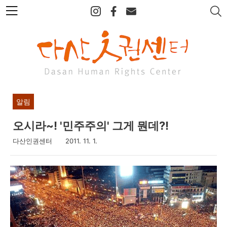
본
문
바
로
가
기
알림
오시라~! '민주주의' 그게 뭔데?!
다산인권센터
2011. 11. 1.