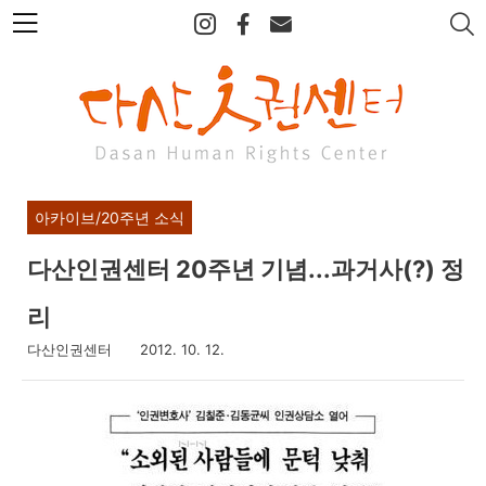
본
문
바
로
가
기
아카이브/20주년 소식
다산인권센터 20주년 기념...과거사(?) 정
리
다산인권센터
2012. 10. 12.