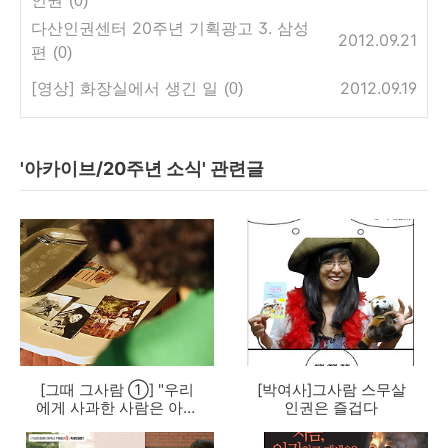
(0)
다산인권센터 20주년 기획광고 3. 삼성
2012.09.21
편
(0)
[영상] 화장실에서 생긴 일
2012.09.19
(0)
'아카이브/20주년 소식' 관련글
[그때 그사람 ①] "우리
[박여사]그사람 스무살
에게 사과한 사람은 아무
인권은 즐겁다
도 없었다"