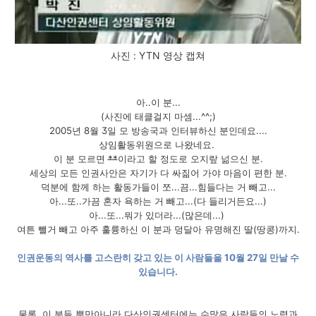
사진 : YTN 영상 캡쳐
아..이 분...
(사진에 태클걸지 마셈...^^;)
2005년 8월 3일 모 방송국과 인터뷰하신 분인데요....
상임활동위원으로 나왔네요.
이 분 모르면
**
이라고 할 정도로 오지랖 넒으신 분.
세상의 모든 인권사안은 자기가 다 싸짊어 가야 마음이 편한 분.
덕분에 함께 하는 활동가들이 쪼...끔...힘들다는 거 빼고...
아...또..가끔 혼자 욕하는 거 빼고...(다 들리거든요...)
아...또...뭐가 있더라...(많은데...)
여튼 뺄거 빼고 아주 훌륭하신 이 분과 덩달아 유명해진 딸(땅콩)까지.
인권운동의 역사를 고스란히 갖고 있는 이 사람들을 10월 27일 만날 수
있습니다.
물론, 이 분들 뿐만아니라 다산인권센터에는 수많은 사람들의 노력과