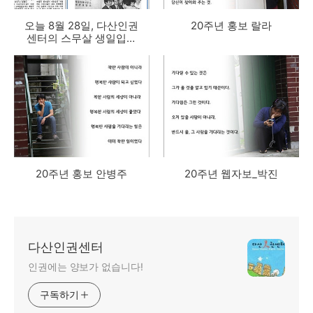
오늘 8월 28일, 다산인권
20주년 홍보 랄라
센터의 스무살 생일입니
다.
20주년 홍보 안병주
20주년 웹자보_박진
다산인권센터
인권에는 양보가 없습니다!
구독하기