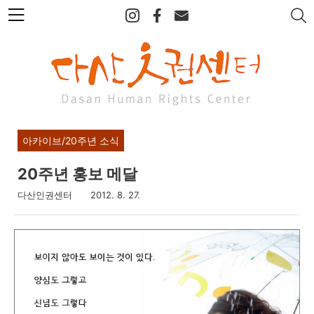
본
문
바
로
가
기
아카이브/20주년 소식
20주년 홍보 메달
다산인권센터
2012. 8. 27.