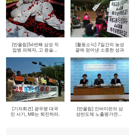
[반올림]56번째 삼성 직
[활동소식] 7일간의 농성
업병 피해자, 고 윤슬기
끝에 얻어낸 소중한 성과
님의 죽음을 애도하며..
더 이상 죽을 순 없다!
[기자회견] 광우병 대국
[반올림] 인바이런의 삼
민 사기, MB는 퇴진하라.
성반도체 노출평가연구,
무엇이 문제인가?