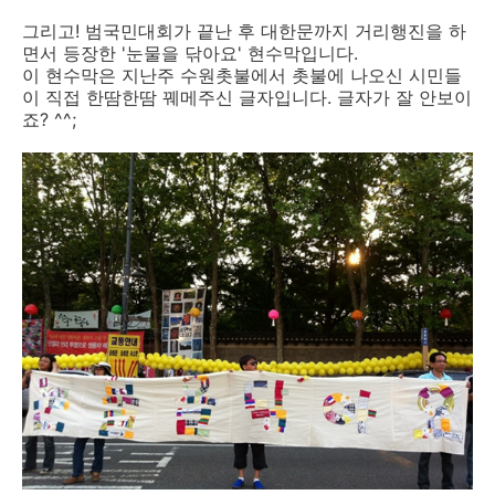
그리고! 범국민대회가 끝난 후 대한문까지 거리행진을 하
면서 등장한 '눈물을 닦아요' 현수막입니다.
이 현수막은 지난주 수원촛불에서 촛불에 나오신 시민들
이 직접 한땀한땀 꿰메주신 글자입니다. 글자가 잘 안보이
죠? ^^;