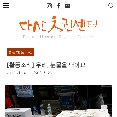
본
문
바
로
가
기
활동/활동 소식
[활동소식] 우리, 눈물을 닦아요
다산인권센터
2012. 5. 21.