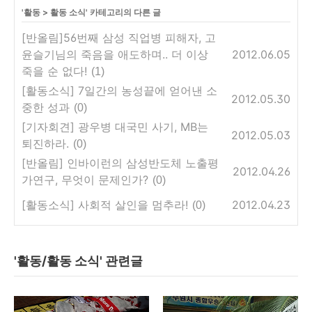
'
활동
>
활동 소식
' 카테고리의 다른 글
[반올림]56번째 삼성 직업병 피해자, 고
윤슬기님의 죽음을 애도하며.. 더 이상
2012.06.05
죽을 순 없다!
(1)
[활동소식] 7일간의 농성끝에 얻어낸 소
2012.05.30
중한 성과
(0)
[기자회견] 광우병 대국민 사기, MB는
2012.05.03
퇴진하라.
(0)
[반올림] 인바이런의 삼성반도체 노출평
2012.04.26
가연구, 무엇이 문제인가?
(0)
[활동소식] 사회적 살인을 멈추라!
2012.04.23
(0)
'활동/활동 소식' 관련글