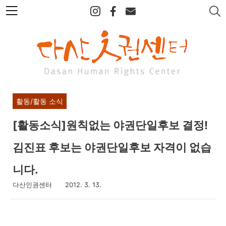
본
문
바
로
가
기
활동/활동 소식
[활동소식]원칙없는 야권단일후보 결정!
김진표 후보는 야권단일후보 자격이 없습
니다.
다산인권센터
2012. 3. 13.