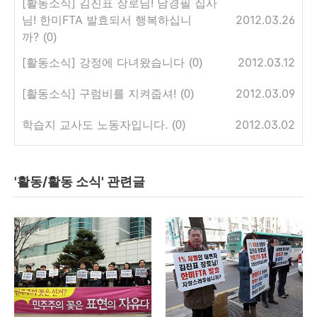
[활동소식] 김진표 장로님! 남경필 집사
님! 한미FTA 발효되서 행복하십니
2012.03.26
까?
(0)
[활동소식] 강정에 다녀왔습니다
2012.03.12
(0)
[활동소식] 구럼비를 지켜줍셔!
2012.03.09
(0)
학습지 교사도 노동자입니다.
2012.03.02
(0)
'활동/활동 소식' 관련글