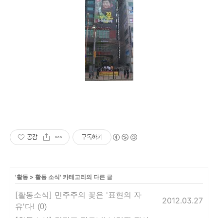
공감
구독하기
'
활동
>
활동 소식
' 카테고리의 다른 글
[활동소식] 민주주의 꽃은 '표현의 자
2012.03.27
유'다!
(0)