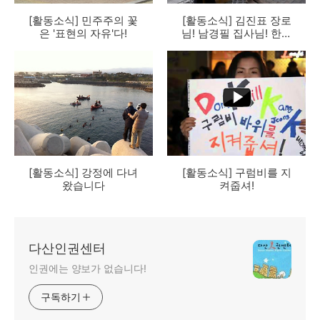
[활동소식] 민주주의 꽃
[활동소식] 김진표 장로
은 '표현의 자유'다!
님! 남경필 집사님! 한미
FTA 발효되서 행복하십
니까?
[활동소식] 강정에 다녀
[활동소식] 구럼비를 지
왔습니다
켜줍셔!
다산인권센터
인권에는 양보가 없습니다!
구독하기