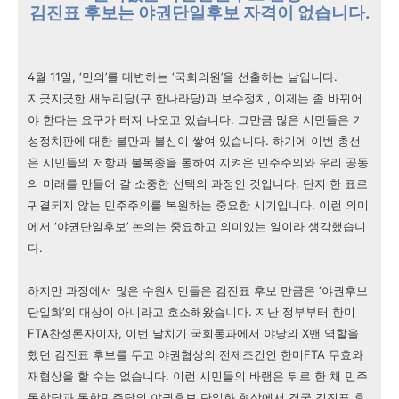
김진표 후보는 야권단일후보 자격이 없습니다.
4월 11일, ‘민의’를 대변하는 ‘국회의원’을 선출하는 날입니다.
지긋지긋한 새누리당(구 한나라당)과 보수정치, 이제는 좀 바뀌어
야 한다는 요구가 터져 나오고 있습니다. 그만큼 많은 시민들은 기
성정치판에 대한 불만과 불신이 쌓여 있습니다. 하기에 이번 총선
은 시민들의 저항과 불복종을 통하여 지켜온 민주주의와 우리 공동
의 미래를 만들어 갈 소중한 선택의 과정인 것입니다. 단지 한 표로
귀결되지 않는 민주주의를 복원하는 중요한 시기입니다. 이런 의미
에서 ‘야권단일후보’ 논의는 중요하고 의미있는 일이라 생각했습니
다.
하지만 과정에서 많은 수원시민들은 김진표 후보 만큼은 ‘야권후보
단일화’의 대상이 아니라고 호소해왔습니다. 지난 정부부터 한미
FTA찬성론자이자, 이번 날치기 국회통과에서 야당의 X맨 역할을
했던 김진표 후보를 두고 야권협상의 전제조건인 한미FTA 무효와
재협상을 할 수는 없습니다. 이런 시민들의 바램은 뒤로 한 채 민주
통합당과 통합민주당의 야권후보 단일화 협상에서 결국 김진표 후