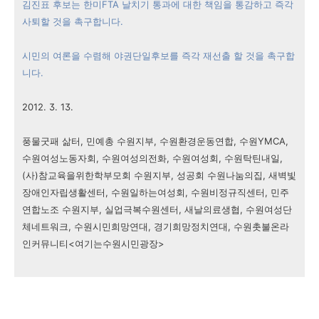
김진표 후보는 한미FTA 날치기 통과에 대한 책임을 통감하고 즉각
사퇴할 것을 촉구합니다.
시민의 여론을 수렴해 야권단일후보를 즉각 재선출 할 것을 촉구합
니다.
2012. 3. 13.
풍물굿패 삶터, 민예총 수원지부, 수원환경운동연합, 수원YMCA,
수원여성노동자회, 수원여성의전화,
수원여성회, 수원탁틴내일,
(사)참교육을위한학부모회 수원지부, 성공회 수원나눔의집,
새벽빛
장애인자립생활센터, 수원일하는여성회, 수원비정규직센터, 민주
연합노조 수원지부, 실업극복수원센터,
새날의료생협, 수원여성단
체네트워크, 수원시민희망연대, 경기희망정치연대,
수원촛불온라
인커뮤니티<여기는수원시민광장>