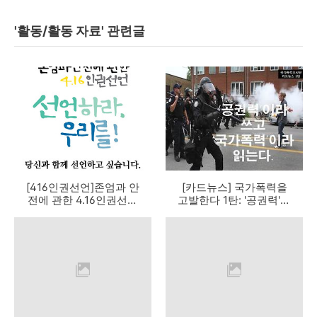
'활동/활동 자료' 관련글
[416인권선언]존엄과 안
[카드뉴스] 국가폭력을
전에 관한 4.16인권선언
고발한다 1탄: '공권력'이
카드뉴스
라 쓰고 '국가폭력'이라
읽는다.