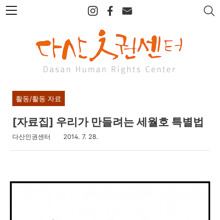
본
문
바
로
가
기
활동/활동 자료
[자료집] 우리가 만들려는 세월호 특별법
다산인권센터
2014. 7. 28.