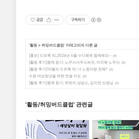
공감
구독하기
'
활동
>
허밍버드클럽
' 카테고리의 다른 글
[홍보] 드르륵 칵_2026년 4월 수다회에 함께해요~
(0)
[활동 후기]함께 듣기: 노무사사무소씨앗, 이지혜 노무사
(0)
[활동 후기]10월의 드르륵 칵: 너 노동이랑 친해?
(0)
수원 여성청년을 위한 연결 지도
(0)
[활동 후기]함께 듣기: 뜻밖의 상담소, 김지연 선생님
(0)
'활동/허밍버드클럽' 관련글