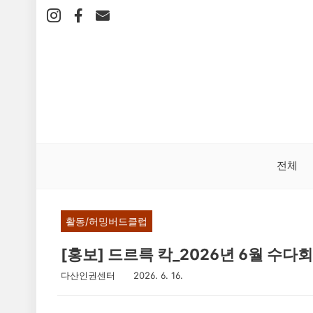
본
문
바
로
가
기
전체
활동/허밍버드클럽
[홍보] 드르륵 칵_2026년 6월 수다회
다산인권센터
2026. 6. 16.