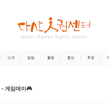
소개
알림
활동
홍보
후원
 - 게임데이🎮