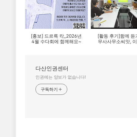
[홍보] 드르륵 칵_2026년
[활동 후기]함께 듣기
4월 수다회에 함께해요~
무사사무소씨앗, 
노무사
다산인권센터
인권에는 양보가 없습니다!
구독하기