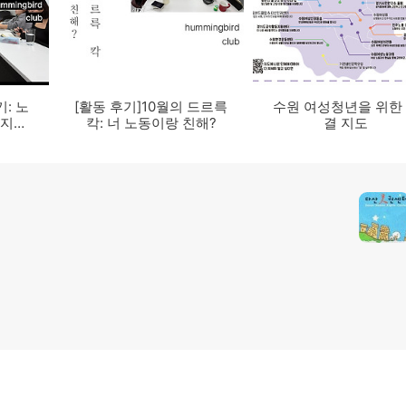
: 노
[활동 후기]10월의 드르륵
수원 여성청년을 위한
이지혜
칵: 너 노동이랑 친해?
결 지도