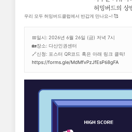
허밍버드의 상반
우리 모두 허밍버드클럽에서 반갑게 만나요~! 🥰
📅일시: 2026년 6월 26일 (금) 저녁 7시
🏡장소: 다산인권센터
🔗신청: 포스터 QR코드 혹은 아래 링크 클릭!
https://forms.gle/MdMfvPzJfEsP68gFA