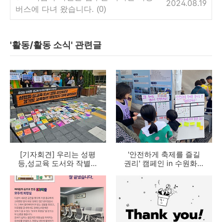
2024.08.19
버스에 다녀 왔습니다.
(0)
'활동/활동 소식' 관련글
[기자회견] 우리는 성평
'안전하게 축제를 즐길
등,성교육 도서와 작별하
권리' 캠페인 in 수원화성
지 않는다. 경기도교육청
문화제
은 성평등,성교육 도서
검열중단하고 재발방지
대책 마련하라!