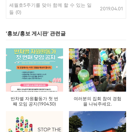
세월호5주기를 맞아 함께 할 수 있는 일
2019.04.01
들
(0)
'홍보/홍보 게시판' 관련글
반차별 자원활동가 첫 번
여러분의 집회 참여 경험
째 모임 공지(190430)
을 나눠주세요.