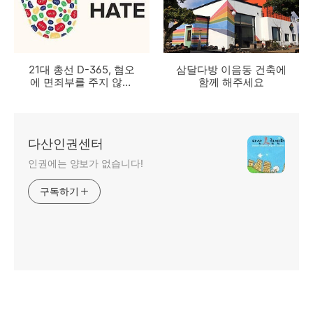
21대 총선 D-365, 혐오
삼달다방 이음동 건축에
에 면죄부를 주지 않겠
함께 해주세요
다! -선거에서 혐오표현
규제 촉구 시민선언에 함
께 해주세요.
다산인권센터
인권에는 양보가 없습니다!
구독하기